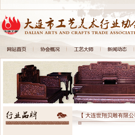
【 大连世翔贝雕有限公