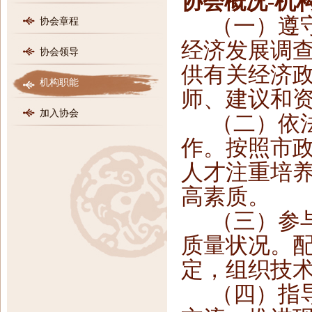
协会概况
-
机
（一）遵
协会章程
经济发展调
协会领导
供有关经济
机构职能
师、建议和
加入协会
（二）依
作。按照市
人才注重培
高素质。
（三）参
质量状况。
定，组织技
（四）指